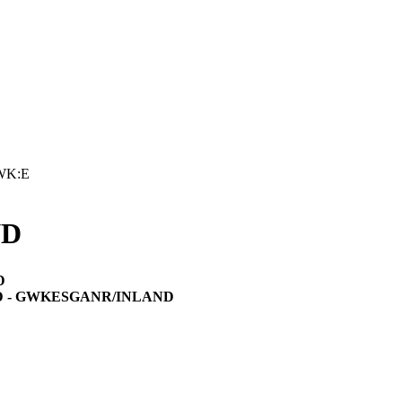
WK:E
ND
D
D - GWKESGANR/INLAND