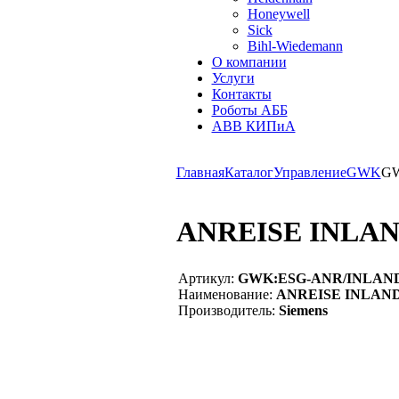
Honeywell
Sick
Bihl-Wiedemann
О компании
Услуги
Контакты
Роботы АББ
ABB КИПиА
Главная
Каталог
Управление
GWK
G
ANREISE INLA
Артикул:
GWK:ESG-ANR/INLAN
Наименование:
ANREISE INLAN
Производитель:
Siemens