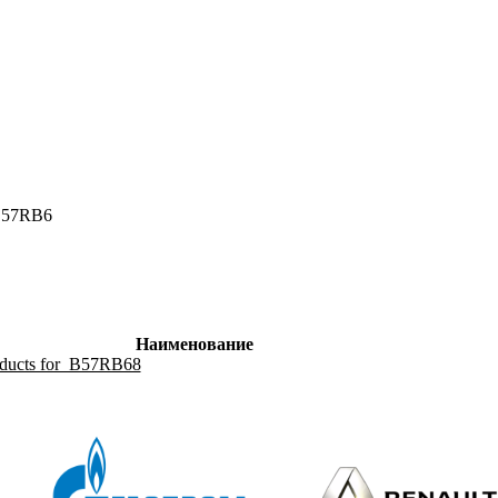
57RB6
Наименование
oducts for B57RB68