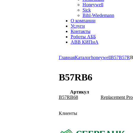
Honeywell
Sick
Bihl-Wiedemann
О компании
Услуги
Контакты
Роботы АББ
ABB КИПиА
Главная
Каталог
honeywell
B57
B57R
B
B57RB6
Артикул
B57RB68
Replacement Pr
Клиенты