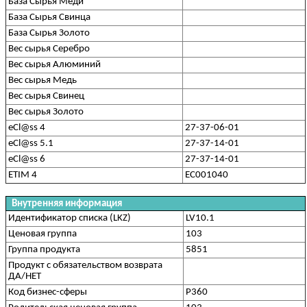
База Сырья Меди
База Сырья Свинца
База Сырья Золото
Вес сырья Серебро
Вес сырья Алюминий
Вес сырья Медь
Вес сырья Свинец
Вес сырья Золото
eCl@ss 4
27-37-06-01
eCl@ss 5.1
27-37-14-01
eCl@ss 6
27-37-14-01
ETIM 4
EC001040
Внутренняя информация
Идентификатор списка (LKZ)
LV10.1
Ценовая группа
103
Группа продукта
5851
Продукт с обязательством возврата
ДА/НЕТ
Код бизнес-сферы
P360