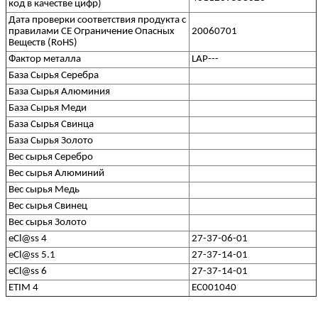
код в качестве цифр)
Дата проверки соответствия продукта с
правилами CE Ограничение Опасных
20060701
Веществ (RoHS)
Фактор металла
LAP---
База Сырья Серебра
База Сырья Алюминия
База Сырья Меди
База Сырья Свинца
База Сырья Золото
Вес сырья Серебро
Вес сырья Алюминий
Вес сырья Медь
Вес сырья Свинец
Вес сырья Золото
eCl@ss 4
27-37-06-01
eCl@ss 5.1
27-37-14-01
eCl@ss 6
27-37-14-01
ETIM 4
EC001040