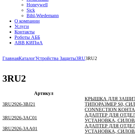
Honeywell
Sick
Bihl-Wiedemann
О компании
Услуги
Контакты
Роботы АББ
ABB КИПиА
Главная
Каталог
Устройства Защиты
3RU
3RU2
3RU2
Артикул
КРЫШКА ДЛЯ ЗАЩИТ
3RU2926-3BJ21
ТИПОРАЗМЕР S0, С
CONNECTION КОНТА
АДАПТЕР ДЛЯ ОТДЕЛ
3RU2926-3AC01
УСТАНОВКА, СИЛОВ
АДАПТЕР ДЛЯ ОТДЕЛ
3RU2926-3AA01
УСТАНОВКА, СИЛОВ