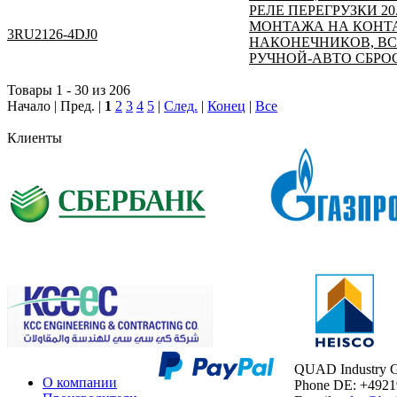
РЕЛЕ ПЕРЕГРУЗКИ 20
МОНТАЖА НА КОНТА
3RU2126-4DJ0
НАКОНЕЧНИКОВ, ВС
РУЧНОЙ-АВТО СБРО
Товары 1 - 30 из 206
Начало | Пред. |
1
2
3
4
5
|
След.
|
Конец
|
Все
Клиенты
QUAD Industry
О компании
Phone DE: +492