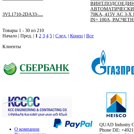
ВИНТ.ПОДСОЕДИН
АВТОМАТИЧЕСКИЙ
3VL1710-2DA33-....
70KA, 415V AC 
IN= 100A, РАСЧЕТ
Товары 1 - 30 из 210
Начало | Пред. |
1
2
3
4
5
|
След.
|
Конец
|
Все
Клиенты
QUAD Industry
О компании
Phone DE: +492