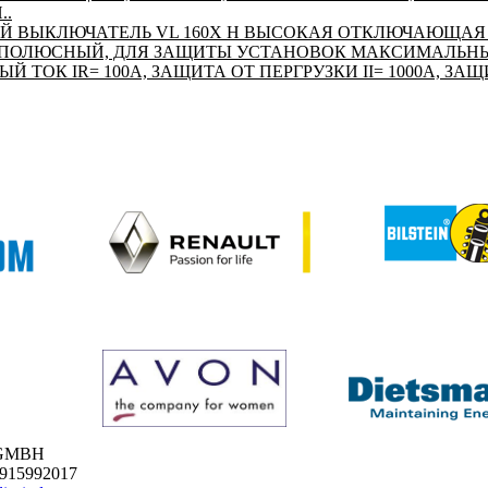
..
 ВЫКЛЮЧАТЕЛЬ VL 160X Н ВЫСОКАЯ ОТКЛЮЧАЮЩАЯ 
3-Х ПОЛЮСНЫЙ, ДЛЯ ЗАЩИТЫ УСТАНОВОК МАКСИМАЛЬНЫ
НЫЙ ТОК IR= 100A, ЗАЩИТА ОТ ПЕРГРУЗКИ II= 1000A, ЗАЩИ
 GMBH
1915992017