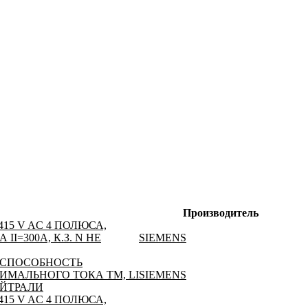
Производитель
15 V AC 4 ПОЛЮСА,
I=300A, К.З. N НЕ
SIEMENS
 СПОСОБНОСТЬ
СИМАЛЬНОГО ТОКА TM, LI
SIEMENS
ЕЙТРАЛИ
15 V AC 4 ПОЛЮСА,