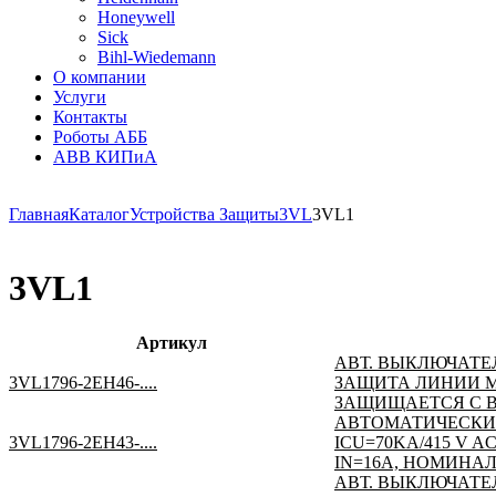
Honeywell
Sick
Bihl-Wiedemann
О компании
Услуги
Контакты
Роботы АББ
ABB КИПиА
Главная
Каталог
Устройства Защиты
3VL
3VL1
3VL1
Артикул
АВТ. ВЫКЛЮЧАТЕЛ
3VL1796-2EH46-....
ЗАЩИТА ЛИНИИ МАК
ЗАЩИЩАЕТСЯ С В
АВТОМАТИЧЕСКИ
3VL1796-2EH43-....
ICU=70KA/415 V 
IN=16A, НОМИНАЛ
АВТ. ВЫКЛЮЧАТЕЛ