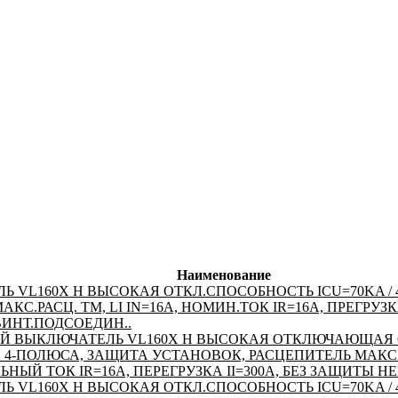
Наименование
Ь VL160X H ВЫСОКАЯ ОТКЛ.СПОСОБНОСТЬ ICU=70KA / 4
С.РАСЦ. TM, LI IN=16A, НОМИН.ТОК IR=16A, ПРЕГРУЗКА I
ИНТ.ПОДСОЕДИН..
Й ВЫКЛЮЧАТЕЛЬ VL160X H ВЫСОКАЯ ОТКЛЮЧАЮЩАЯ
AC 4-ПОЛЮСА, ЗАЩИТА УСТАНОВОК, РАСЦЕПИТЕЛЬ МАК
ЬНЫЙ ТОК IR=16A, ПЕРЕГРУЗКА II=300A, БЕЗ ЗАЩИТЫ Н
Ь VL160X H ВЫСОКАЯ ОТКЛ.СПОСОБНОСТЬ ICU=70KA / 4