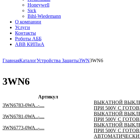
Honeywell
Sick
Bihl-Wiedemann
О компании
Услуги
Контакты
Роботы АББ
ABB КИПиА
Главная
Каталог
Устройства Защиты
3WN
3WN6
3WN6
Артикул
ВЫКАТНОЙ ВЫКЛЮЧА
3WN6783-0WA..-....
ПРИ 500V С ГОТ
ВЫКАТНОЙ ВЫКЛЮЧА
3WN6781-0WA..-....
ПРИ 500V С ГОТ
ВЫКАТНОЙ ВЫКЛЮЧА
3WN6773-0WA..-....
ПРИ 500V С ГОТО
АВТОМАТИЧЕСКИЙ 