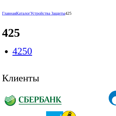
Главная
Каталог
Устройства Защиты
425
425
4250
Клиенты