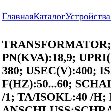
Главная
Каталог
Устройств
TRANSFORMATOR; 
PN(KVA):18,9; UPRI(V
380; USEC(V):400; IS
F(HZ):50...60; SC
/1; TA/ISOKL:40 /H; 
ANSCHLUSS:SCHR