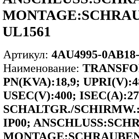
MONTAGE:SCHRAUBE
UL1561
Артикул:
4AU4995-0AB18
Наименование:
TRANSFO
PN(KVA):18,9; UPRI(V):48
USEC(V):400; ISEC(A):27,
SCHALTGR./SCHIRMW.:D
IP00; ANSCHLUSS:SCH
MONTAGE:SCHRAUBEN; E