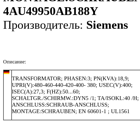
4AU49950AB188Y
Производитель:
Siemens
Описание:
TRANSFORMATOR; PHASEN:3; PN(KVA):18,9;
UPRI(V):480-460-440-420-400- 380; USEC(V):400;
ISEC(A):27,3; F(HZ):50...60;
SCHALTGR./SCHIRMW.:DYN5 /1; TA/ISOKL:40 /H; 
ANSCHLUSS:SCHRAUB-ANSCHLUSS;
MONTAGE:SCHRAUBEN; EN 60601-1 ; UL1561