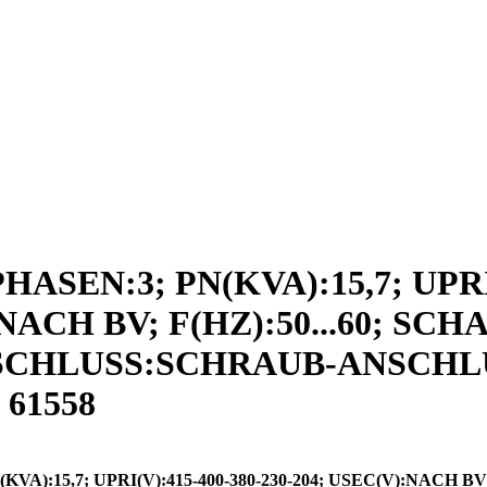
N:3; PN(KVA):15,7; UPRI(V)
:NACH BV; F(HZ):50...60; S
; ANSCHLUSS:SCHRAUB-ANSCHL
61558
15,7; UPRI(V):415-400-380-230-204; USEC(V):NACH BV; I