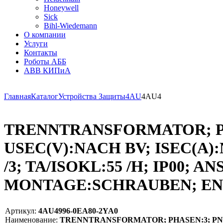
Honeywell
Sick
Bihl-Wiedemann
О компании
Услуги
Контакты
Роботы АББ
ABB КИПиА
Главная
Каталог
Устройства Защиты
4AU
4AU4
TRENNTRANSFORMATOR; PHASE
USEC(V):NACH BV; ISEC(A)
/3; TA/ISOKL:55 /H; IP00
MONTAGE:SCHRAUBEN; EN 
Артикул:
4AU4996-0EA80-2YA0
Наименование:
TRENNTRANSFORMATOR; PHASEN:3; PN(KVA):