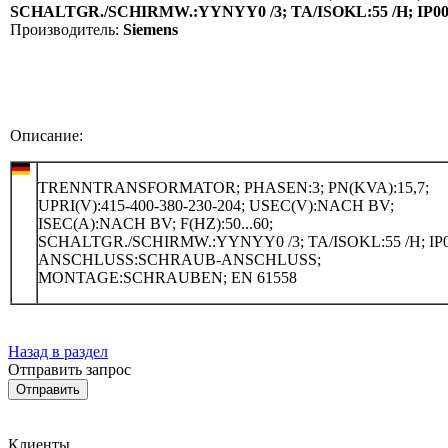
SCHALTGR./SCHIRMW.:YYNYY0 /3; TA/ISOKL:55 /H; I
Производитель:
Siemens
Описание:
TRENNTRANSFORMATOR; PHASEN:3; PN(KVA):15,7;
UPRI(V):415-400-380-230-204; USEC(V):NACH BV;
ISEC(A):NACH BV; F(HZ):50...60;
SCHALTGR./SCHIRMW.:YYNYY0 /3; TA/ISOKL:55 /H; IP0
ANSCHLUSS:SCHRAUB-ANSCHLUSS;
MONTAGE:SCHRAUBEN; EN 61558
Назад в раздел
Отправить запрос
Клиенты