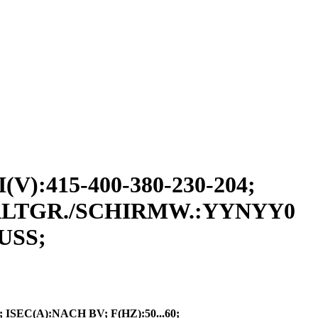
:415-400-380-230-204;
CHALTGR./SCHIRMW.:YYNYY0
USS;
SEC(A):NACH BV; F(HZ):50...60;