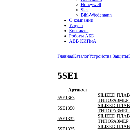
Honeywell
Sick
Bihl-Wiedemann
О компании
Услуги
Контакты
Роботы АББ
ABB КИПиА
Главная
Каталог
Устройства Защиты
5SE1
Артикул
SILIZED ПЛА
5SE1363
ТИПОРАЗМЕР D
SILIZED ПЛА
5SE1350
ТИПОРАЗМЕР D
SILIZED ПЛА
5SE1335
ТИПОРАЗМЕР D
SILIZED ПЛА
5SE1325