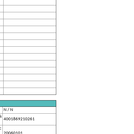
N / N
й
4001869210261
с
20060101