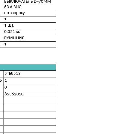
ВЫКЛЮЧАТЕЛЬ D=70ММ
63 А 3NC
по запросу
1
1 ШТ.
0,321 кг.
РУМЫНИЯ
1
5TE8513
о
1
0
85362010