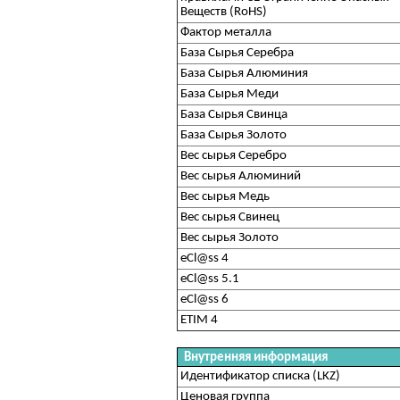
Веществ (RoHS)
Фактор металла
База Сырья Серебра
База Сырья Алюминия
База Сырья Меди
База Сырья Свинца
База Сырья Золото
Вес сырья Серебро
Вес сырья Алюминий
Вес сырья Медь
Вес сырья Свинец
Вес сырья Золото
eCl@ss 4
eCl@ss 5.1
eCl@ss 6
ETIM 4
Внутренняя информация
Идентификатор списка (LKZ)
Ценовая группа