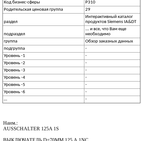
Код бизнес-сферы
P310
Родительская ценовая группа
29
Интерактивный каталог
раздел
продуктов Siemens IA&DT
... и все, что Вам еще
подраздел
необходимо
группа
Обзор заказных данных
подгруппа
-
Уровень -1
-
Уровень -2
-
Уровень -3
-
Уровень -4
-
Уровень -5
-
Уровень -6
-
…
-
Наим.:
AUSSCHALTER 125A 1S
ВЫКЛЮЧАТЕЛЬ D=70ММ 125 А 1NC