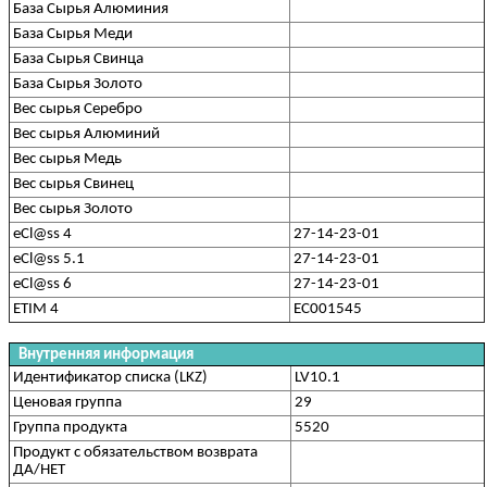
База Сырья Алюминия
База Сырья Меди
База Сырья Свинца
База Сырья Золото
Вес сырья Серебро
Вес сырья Алюминий
Вес сырья Медь
Вес сырья Свинец
Вес сырья Золото
eCl@ss 4
27-14-23-01
eCl@ss 5.1
27-14-23-01
eCl@ss 6
27-14-23-01
ETIM 4
EC001545
Внутренняя информация
Идентификатор списка (LKZ)
LV10.1
Ценовая группа
29
Группа продукта
5520
Продукт с обязательством возврата
ДА/НЕТ