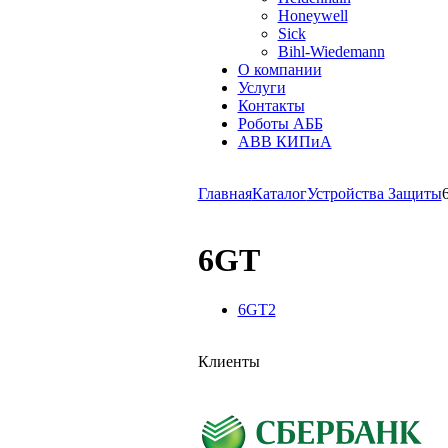
Honeywell
Sick
Bihl-Wiedemann
О компании
Услуги
Контакты
Роботы АББ
ABB КИПиА
Главная
Каталог
Устройства Защиты
6GT
6GT2
Клиенты