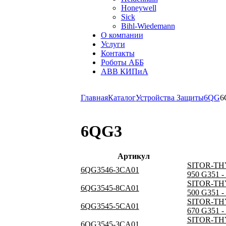
Honeywell
Sick
Bihl-Wiedemann
О компании
Услуги
Контакты
Роботы АББ
ABB КИПиА
Главная
Каталог
Устройства Защиты
6QG
6
6QG3
Артикул
SITOR-TH
6QG3546-3CA01
950 G351 
SITOR-TH
6QG3545-8CA01
500 G351 
SITOR-TH
6QG3545-5CA01
670 G351 
SITOR-TH
6QG3545-3CA01