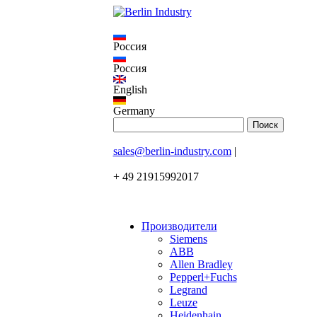
Россия
Россия
English
Germany
sales@berlin-industry.com
|
+ 49 21915992017
Производители
Siemens
ABB
Allen Bradley
Pepperl+Fuchs
Legrand
Leuze
Heidenhain