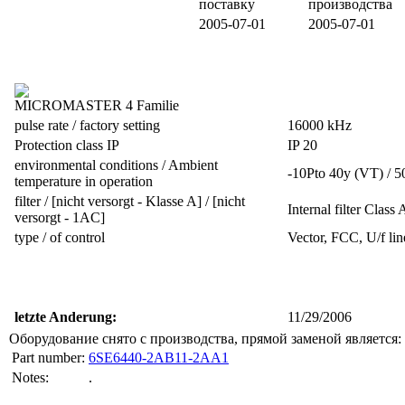
поставку
производства
2005-07-01
2005-07-01
MICROMASTER 4 Familie
pulse rate / factory setting
16000 kHz
Protection class IP
IP 20
environmental conditions / Ambient
-10Рto 40у (VT) / 5
temperature in operation
filter / [nicht versorgt - Klasse A] / [nicht
Internal filter Class 
versorgt - 1AC]
type / of control
Vector, FCC, U/f lin
letzte Anderung:
11/29/2006
Оборудование снято с производства, прямой заменой является:
Part number:
6SE6440-2AB11-2AA1
Notes:
.