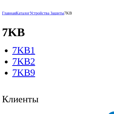
Главная
Каталог
Устройства Защиты
7KB
7KB
7KB1
7KB2
7KB9
Клиенты