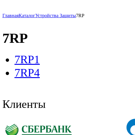
Главная
Каталог
Устройства Защиты
7RP
7RP
7RP1
7RP4
Клиенты