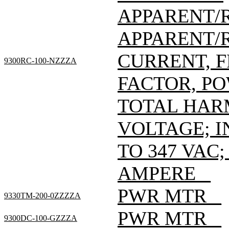
APPARENT/
APPARENT/
CURRENT, 
9300RC-100-NZZZA
FACTOR, P
TOTAL HAR
VOLTAGE; I
TO 347 VAC
AMPERE _
PWR MTR _
9330TM-200-0ZZZZA
PWR MTR _
9300DC-100-GZZZA