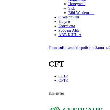
Honeywell
Sick
Bihl-Wiedemann
О компании
Услуги
Контакты
Роботы АББ
ABB КИПиА
Главная
Каталог
Устройства Защиты
CFT
CFT2
CFT3
Клиенты