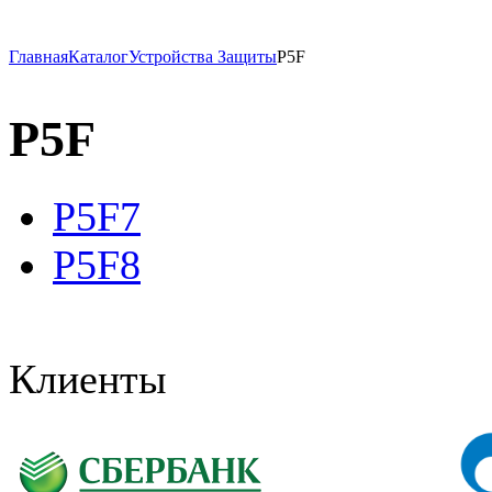
Главная
Каталог
Устройства Защиты
P5F
P5F
P5F7
P5F8
Клиенты