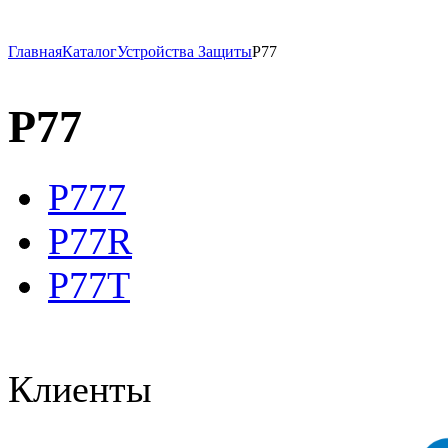
Главная
Каталог
Устройства Защиты
P77
P77
P777
P77R
P77T
Клиенты