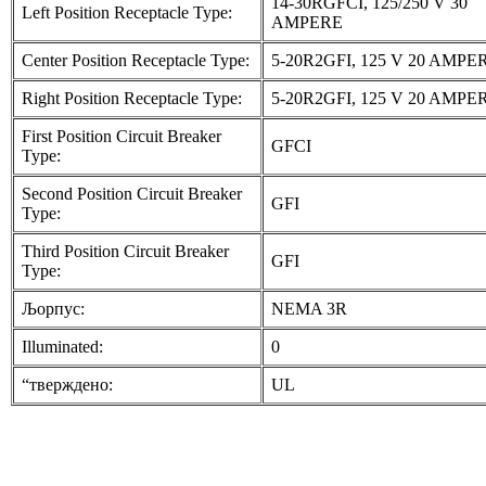
14-30RGFCI, 125/250 V 30
Left Position Receptacle Type:
AMPERE
Center Position Receptacle Type:
5-20R2GFI, 125 V 20 AMPE
Right Position Receptacle Type:
5-20R2GFI, 125 V 20 AMPE
First Position Circuit Breaker
GFCI
Type:
Second Position Circuit Breaker
GFI
Type:
Third Position Circuit Breaker
GFI
Type:
Љорпус:
NEMA 3R
Illuminated:
0
“тверждено:
UL