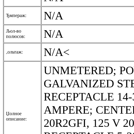
N/A
Ђмпераж:
N/A
Љол-во
полюсов:
N/A<
‚ольтаж:
UNMETERED; PO
GALVANIZED STE
RECEPTACLE 14-3
AMPERE; CENTER
Џолное
описание:
20R2GFI, 125 V 