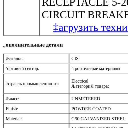
RECEPTACLE 5-20
CIRCUIT BREAKE
‡агрузить техн
„ополнительные детали
Љаталог:
CIS
’орговый сектор:
‘троительные материалы
Electrical
Ћтрасль промышленности:
ЉатегориЯ товара:
Љласс:
UNMETERED
Finish:
POWDER COATED
Material:
G90 GALVANIZED STEEL