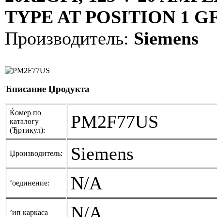
TYPE AT POSITION 1 GF
Производитель:
Siemens
Ћписание Џродукта
Ќомер по
PM2F77US
каталогу
(Ђртикул):
Siemens
Џроизводитель:
N/A
‘оединение:
N/A
’ип каркаса