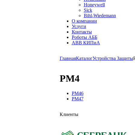
Honeywell
Sick
Bihl-Wiedemann
О компании
Услуги
Контакты
Роботы АББ
ABB КИПиА
Главная
Каталог
Устройства Защиты
PM4
PM46
PM47
Клиенты