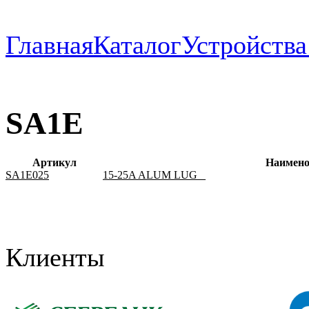
Главная
Каталог
Устройств
SA1E
Артикул
Наимено
SA1E025
15-25A ALUM LUG _
Клиенты