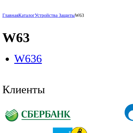
Главная
Каталог
Устройства Защиты
W63
W63
W636
Клиенты